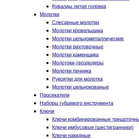
Кувалды литая головка
Молотки
Слесарные молотки
Молотки кровельщика
Молотки цельнометаллические
Молотки рихтовочные
Молотки каменщика
Молотоки-гвоздодеры
Молотки печника
Рукоятки для молотка
Молотки цельнокованые
Просекатели
Наборы губцевого инструмента
Ключи
Ключи комбинированные трещоточн
Ключи имбусовые (шестигранники)
Ключи накидные