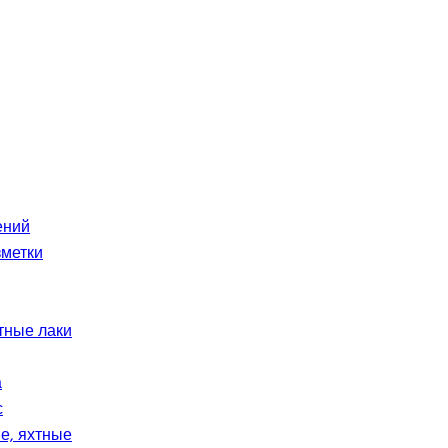
ений
зметки
етные лаки
а
с
е, яхтные