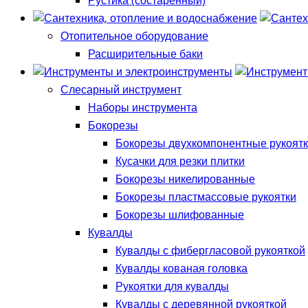
Рустика (состаренный)
Отопительное оборудование
Расширительные баки
Слесарный инструмент
Наборы инструмента
Бокорезы
Бокорезы двухкомпонентные рукоят
Кусачки для резки плитки
Бокорезы никелированные
Бокорезы пластмассовые рукоятки
Бокорезы шлифованные
Кувалды
Кувалды с фибергласовой рукояткой
Кувалды кованая головка
Рукоятки для кувалды
Кувалды с деревянной рукояткой