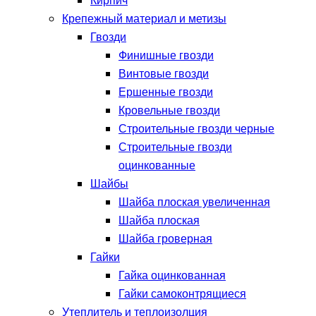
Кирпич
Крепежный материал и метизы
Гвозди
Финишные гвозди
Винтовые гвозди
Ершенные гвозди
Кровельные гвозди
Строительные гвозди черные
Строительные гвозди
оцинкованные
Шайбы
Шайба плоская увеличенная
Шайба плоская
Шайба гроверная
Гайки
Гайка оцинкованная
Гайки самоконтрящиеся
Утеплитель и теплоизолция