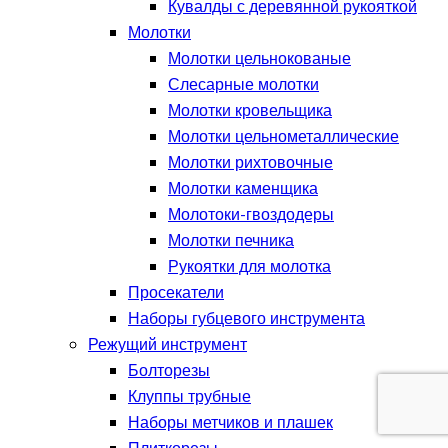
Кувалды с деревянной рукояткой
Молотки
Молотки цельнокованые
Слесарные молотки
Молотки кровельщика
Молотки цельнометаллические
Молотки рихтовочные
Молотки каменщика
Молотоки-гвоздодеры
Молотки печника
Рукоятки для молотка
Просекатели
Наборы губцевого инструмента
Режущий инструмент
Болторезы
Клуппы трубные
Наборы метчиков и плашек