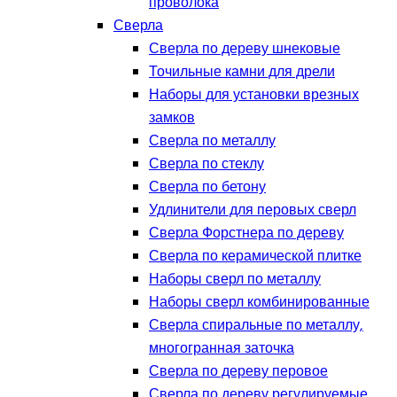
проволока
Сверла
Сверла по дереву шнековые
Точильные камни для дрели
Наборы для установки врезных
замков
Сверла по металлу
Сверла по стеклу
Сверла по бетону
Удлинители для перовых сверл
Сверла Форстнера по дереву
Сверла по керамической плитке
Наборы сверл по металлу
Наборы сверл комбинированные
Сверла спиральные по металлу,
многогранная заточка
Сверла по дереву перовое
Сверла по дереву регулируемые