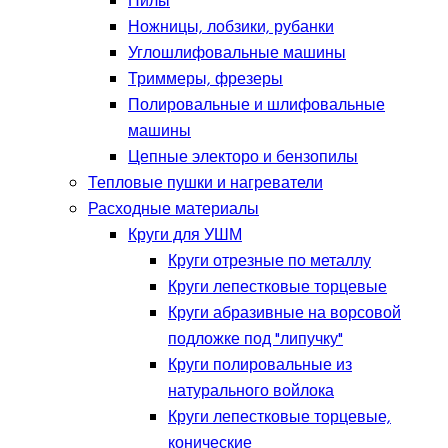
Пилы
Ножницы, лобзики, рубанки
Углошлифовальные машины
Триммеры, фрезеры
Полировальные и шлифовальные
машины
Цепные электоро и бензопилы
Тепловые пушки и нагреватели
Расходные материалы
Круги для УШМ
Круги отрезные по металлу
Круги лепестковые торцевые
Круги абразивные на ворсовой
подложке под "липучку"
Круги полировальные из
натурального войлока
Круги лепестковые торцевые,
конические