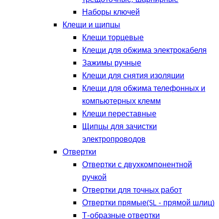
Наборы ключей
Клещи и щипцы
Клещи торцевые
Клещи для обжима электрокабеля
Зажимы ручные
Клещи для снятия изоляции
Клещи для обжима телефонных и
компьютерных клемм
Клещи переставные
Щипцы для зачистки
электропроводов
Отвертки
Отвертки с двухкомпонентной
ручкой
Отвертки для точных работ
Отвертки прямые(SL - прямой шлиц)
Т-образные отвертки