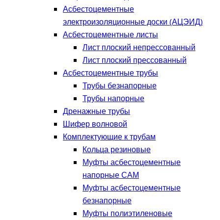
Асбестоцементные
электроизоляционные доски (АЦЭИД)
Асбестоцементные листы
Лист плоский непрессованный
Лист плоский прессованный
Асбестоцементные трубы
Трубы безнапорные
Трубы напорные
Дренажные трубы
Шифер волновой
Комплектующие к трубам
Кольца резиновые
Муфты асбестоцементные
напорные САМ
Муфты асбестоцементные
безнапорные
Муфты полиэтиленовые