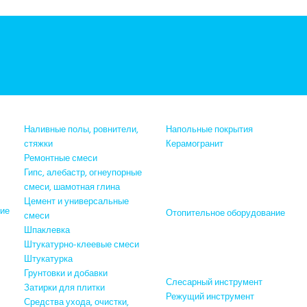
Наливные полы, ровнители,
Напольные покрытия
стяжки
Керамогранит
Ремонтные смеси
Гипс, алебастр, огнеупорные
Сантехника, отопление и
Эл
смеси, шамотная глина
водоснабжение
Цемент и универсальные
ие
Отопительное оборудование
смеси
Шпаклевка
Инструменты и
Штукатурно-клеевые смеси
электроинструменты
Штукатурка
Грунтовки и добавки
Слесарный инструмент
Затирки для плитки
Режущий инструмент
Средства ухода, очистки,