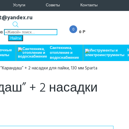
Услуги
Советы
Контакты
at@yandex.ru
0
ов
0 Р
Найти
Сантехника,
лочные
отопление и
иалы
водоснабжение
 “Карандаш” + 2 насадки для пайки, 130 мм Sparta
даш” + 2 насадки