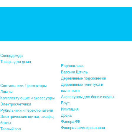
Фанера и пиломатериалы
Спецодежда
Товары для дома
Евровагонка
Вагонка Штиль
ектрика и освещение
Деревянные подоконники
Деревянные плинтуса и
Светильники. Прожекторы.
наличники
Лампы
Аксессуары для бани и сауны
Комплектующие и аксессуары
Брус
Электросчетчики
Имитация
Рубильники и переключатели
Доска
Электрические щитки, шкафы,
Фанера ФК
боксы
Фанера ламинированная
Теплый пол