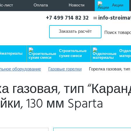
с-лист
Оплата
Новости
Акции
+7 499 714 82 32
info-stroim
✉
Заказать расчёт
Поиск товар
Строительные
Отде
йматериалы
сухие смеси
матер
льное оборудование
Газовые горелки
Горелка газовая, тип
а газовая, тип “Каран
йки, 130 мм Sparta