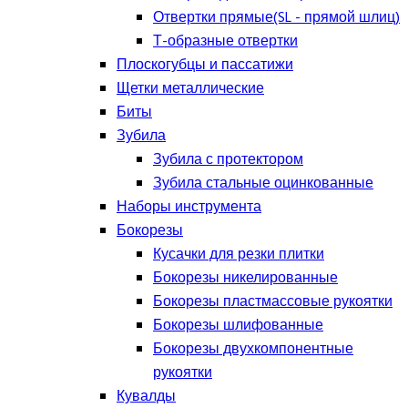
Отвертки прямые(SL - прямой шлиц)
Т-образные отвертки
Плоскогубцы и пассатижи
Щетки металлические
Биты
Зубила
Зубила с протектором
Зубила стальные оцинкованные
Наборы инструмента
Бокорезы
Кусачки для резки плитки
Бокорезы никелированные
Бокорезы пластмассовые рукоятки
Бокорезы шлифованные
Бокорезы двухкомпонентные
рукоятки
Кувалды