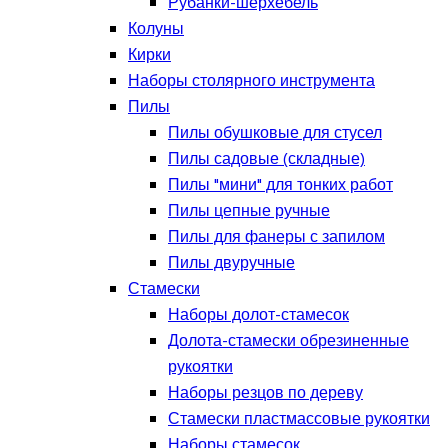
Рубанки-шерхебель
Колуны
Кирки
Наборы столярного инструмента
Пилы
Пилы обушковые для стусел
Пилы садовые (складные)
Пилы "мини" для тонких работ
Пилы цепные ручные
Пилы для фанеры с запилом
Пилы двуручные
Стамески
Наборы долот-стамесок
Долота-стамески обрезиненные
рукоятки
Наборы резцов по дереву
Стамески пластмассовые рукоятки
Наборы стамесок