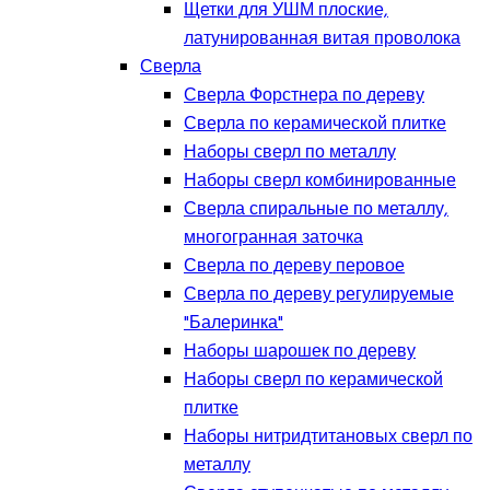
Щетки для УШМ плоские,
латунированная витая проволока
Сверла
Сверла Форстнера по дереву
Сверла по керамической плитке
Наборы сверл по металлу
Наборы сверл комбинированные
Сверла спиральные по металлу,
многогранная заточка
Сверла по дереву перовое
Сверла по дереву регулируемые
"Балеринка"
Наборы шарошек по дереву
Наборы сверл по керамической
плитке
Наборы нитридтитановых сверл по
металлу