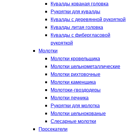
Кувалды кованая головка
Рукоятки для кувалды
Кувалды с деревянной рукояткой
Кувалды литая головка
Кувалды с фибергласовой
рукояткой
Молотки
Молотки кровельщика
Молотки цельнометаллические
Молотки рихтовочные
Молотки каменщика
Молотоки-гвоздодеры
Молотки печника
Рукоятки для молотка
Молотки цельнокованые
Слесарные молотки
Просекатели