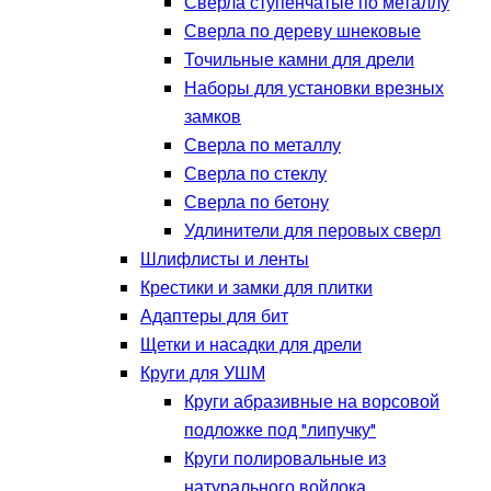
Сверла ступенчатые по металлу
Сверла по дереву шнековые
Точильные камни для дрели
Наборы для установки врезных
замков
Сверла по металлу
Сверла по стеклу
Сверла по бетону
Удлинители для перовых сверл
Шлифлисты и ленты
Крестики и замки для плитки
Адаптеры для бит
Щетки и насадки для дрели
Круги для УШМ
Круги абразивные на ворсовой
подложке под "липучку"
Круги полировальные из
натурального войлока