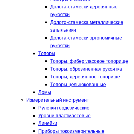
Долота-стамески деревянные
рукоятки
Долото-стамеска металлические
затыльники
Долота-стамески эргономичные
рукоятки
Топоры
Топоры, фибергласовое топорище
Топоры, обрезиненная рукоятка
Топоры, деревянное топорище
Топоры цельнокованные
Ломы
Измерительный инструмент
Рулетки геодезические
Уровни пластмассовые
Линейки
Приборы токоизмерительные