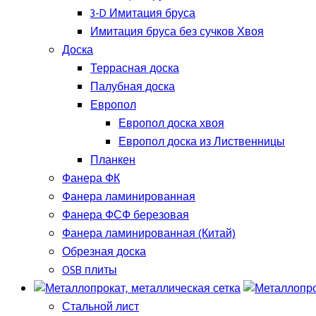
3-D Имитация бруса
Имитация бруса без сучков Хвоя
Доска
Террасная доска
Палубная доска
Европол
Европол доска хвоя
Европол доска из Лиственницы
Планкен
Фанера ФК
Фанера ламинированная
Фанера ФСФ березовая
Фанера ламинированная (Китай)
Обрезная доска
OSB плиты
Стальной лист