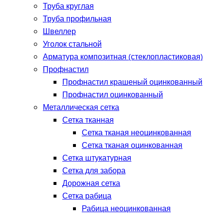
Труба круглая
Труба профильная
Швеллер
Уголок стальной
Арматура композитная (стеклопластиковая)
Профнастил
Профнастил крашеный оцинкованный
Профнастил оцинкованный
Металлическая сетка
Сетка тканная
Сетка тканая неоцинкованная
Сетка тканая оцинкованная
Сетка штукатурная
Сетка для забора
Дорожная сетка
Сетка рабица
Рабица неоцинкованная