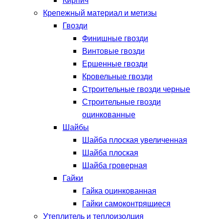
Кирпич
Крепежный материал и метизы
Гвозди
Финишные гвозди
Винтовые гвозди
Ершенные гвозди
Кровельные гвозди
Строительные гвозди черные
Строительные гвозди
оцинкованные
Шайбы
Шайба плоская увеличенная
Шайба плоская
Шайба гроверная
Гайки
Гайка оцинкованная
Гайки самоконтрящиеся
Утеплитель и теплоизолция