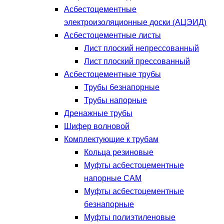
Асбестоцементные
электроизоляционные доски (АЦЭИД)
Асбестоцементные листы
Лист плоский непрессованный
Лист плоский прессованный
Асбестоцементные трубы
Трубы безнапорные
Трубы напорные
Дренажные трубы
Шифер волновой
Комплектующие к трубам
Кольца резиновые
Муфты асбестоцементные
напорные САМ
Муфты асбестоцементные
безнапорные
Муфты полиэтиленовые