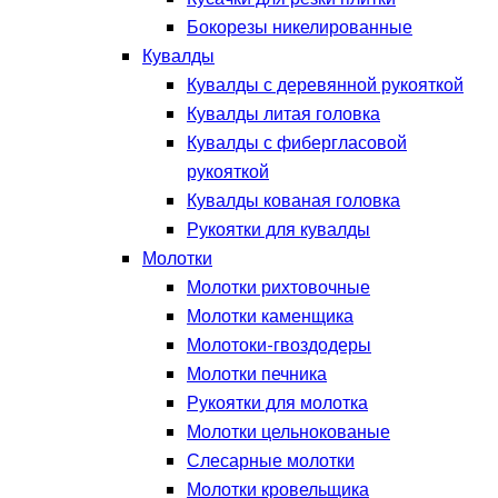
Бокорезы никелированные
Кувалды
Кувалды с деревянной рукояткой
Кувалды литая головка
Кувалды с фибергласовой
рукояткой
Кувалды кованая головка
Рукоятки для кувалды
Молотки
Молотки рихтовочные
Молотки каменщика
Молотоки-гвоздодеры
Молотки печника
Рукоятки для молотка
Молотки цельнокованые
Слесарные молотки
Молотки кровельщика