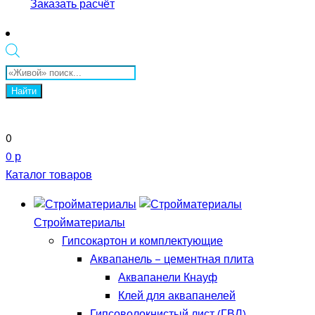
Заказать расчёт
Поиск
товаров
Найти
0
0 р
Каталог товаров
Стройматериалы
Гипсокартон и комплектующие
Аквапанель – цементная плита
Аквапанели Кнауф
Клей для аквапанелей
Гипсоволокнистый лист (ГВЛ)