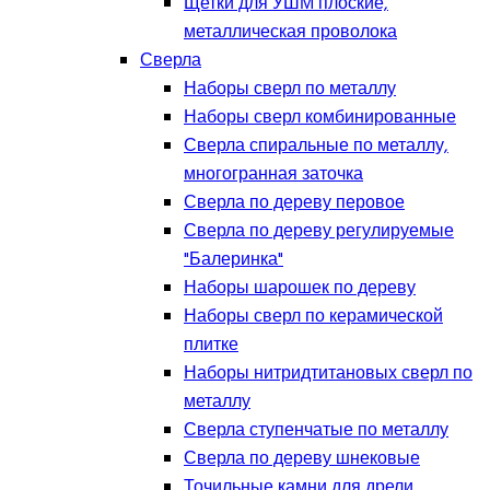
Щетки для УШМ плоские,
металлическая проволока
Сверла
Наборы сверл по металлу
Наборы сверл комбинированные
Сверла спиральные по металлу,
многогранная заточка
Сверла по дереву перовое
Сверла по дереву регулируемые
"Балеринка"
Наборы шарошек по дереву
Наборы сверл по керамической
плитке
Наборы нитридтитановых сверл по
металлу
Сверла ступенчатые по металлу
Сверла по дереву шнековые
Точильные камни для дрели