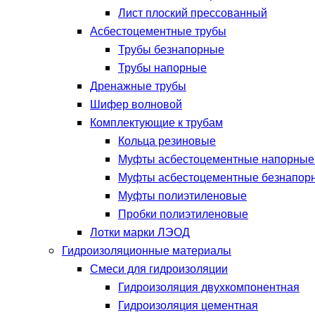
Лист плоский прессованный
Асбестоцементные трубы
Трубы безнапорные
Трубы напорные
Дренажные трубы
Шифер волновой
Комплектующие к трубам
Кольца резиновые
Муфты асбестоцементные напорны
Муфты асбестоцементные безнапор
Муфты полиэтиленовые
Пробки полиэтиленовые
Лотки марки ЛЭОД
Гидроизоляционные материалы
Смеси для гидроизоляции
Гидроизоляция двухкомпонентная
Гидроизоляция цементная