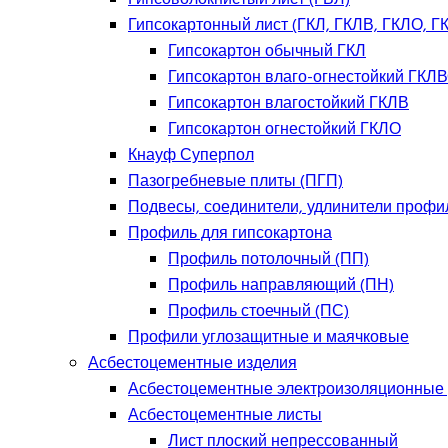
Гипсокартонный лист (ГКЛ, ГКЛВ, ГКЛО, Г
Гипсокартон обычный ГКЛ
Гипсокартон влаго-огнестойкий ГКЛ
Гипсокартон влагостойкий ГКЛВ
Гипсокартон огнестойкий ГКЛО
Кнауф Суперпол
Пазогребневые плиты (ПГП)
Подвесы, соединители, удлинители профи
Профиль для гипсокартона
Профиль потолочный (ПП)
Профиль направляющий (ПН)
Профиль стоечный (ПС)
Профили углозащитные и маячковые
Асбестоцементные изделия
Асбестоцементные электроизоляционные
Асбестоцементные листы
Лист плоский непрессованный