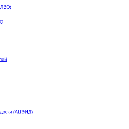
КЛВО)
ВО
лей
 доски (АЦЭИД)