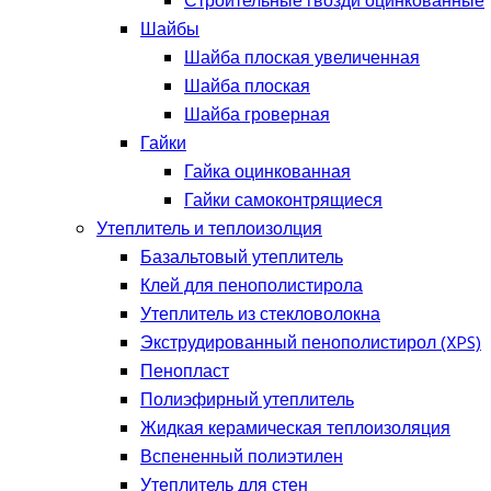
Строительные гвозди оцинкованные
Шайбы
Шайба плоская увеличенная
Шайба плоская
Шайба гроверная
Гайки
Гайка оцинкованная
Гайки самоконтрящиеся
Утеплитель и теплоизолция
Базальтовый утеплитель
Клей для пенополистирола
Утеплитель из стекловолокна
Экструдированный пенополистирол (XPS)
Пенопласт
Полиэфирный утеплитель
Жидкая керамическая теплоизоляция
Вспененный полиэтилен
Утеплитель для стен