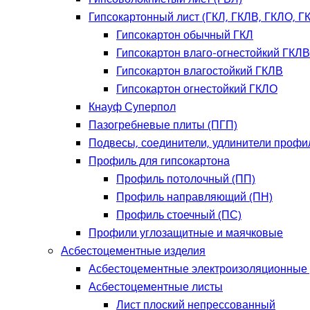
Гипсокартонный лист (ГКЛ, ГКЛВ, ГКЛО, Г
Гипсокартон обычный ГКЛ
Гипсокартон влаго-огнестойкий ГКЛ
Гипсокартон влагостойкий ГКЛВ
Гипсокартон огнестойкий ГКЛО
Кнауф Суперпол
Пазогребневые плиты (ПГП)
Подвесы, соединители, удлинители профи
Профиль для гипсокартона
Профиль потолочный (ПП)
Профиль направляющий (ПН)
Профиль стоечный (ПС)
Профили углозащитные и маячковые
Асбестоцементные изделия
Асбестоцементные электроизоляционные
Асбестоцементные листы
Лист плоский непрессованный