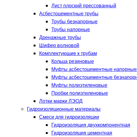
Лист плоский прессованный
Асбестоцементные трубы
Трубы безнапорные
Трубы напорные
Дренажные трубы
Шифер волновой
Комплектующие к трубам
Кольца резиновые
Муфты асбестоцементные напорны
Муфты асбестоцементные безнапор
Муфты полиэтиленовые
Пробки полиэтиленовые
Лотки марки ЛЭОД
Гидроизоляционные материалы
Смеси для гидроизоляции
Гидроизоляция двухкомпонентная
Гидроизоляция цементная