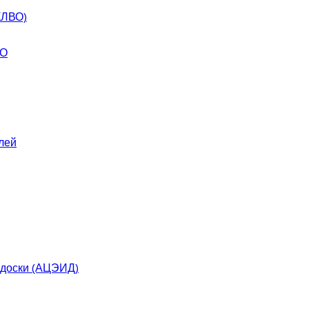
КЛВО)
ВО
лей
 доски (АЦЭИД)