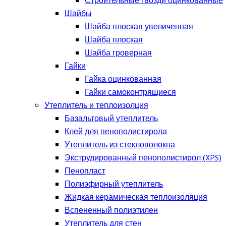
Строительные гвозди оцинкованные
Шайбы
Шайба плоская увеличенная
Шайба плоская
Шайба гроверная
Гайки
Гайка оцинкованная
Гайки самоконтрящиеся
Утеплитель и теплоизолция
Базальтовый утеплитель
Клей для пенополистирола
Утеплитель из стекловолокна
Экструдированный пенополистирол (XPS)
Пенопласт
Полиэфирный утеплитель
Жидкая керамическая теплоизоляция
Вспененный полиэтилен
Утеплитель для стен