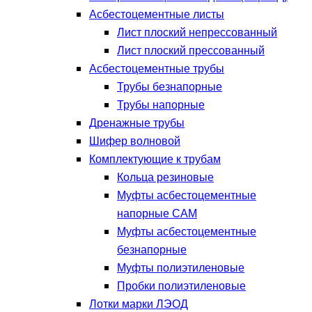
Асбестоцементные листы
Лист плоский непрессованный
Лист плоский прессованный
Асбестоцементные трубы
Трубы безнапорные
Трубы напорные
Дренажные трубы
Шифер волновой
Комплектующие к трубам
Кольца резиновые
Муфты асбестоцементные
напорные САМ
Муфты асбестоцементные
безнапорные
Муфты полиэтиленовые
Пробки полиэтиленовые
Лотки марки ЛЭОД