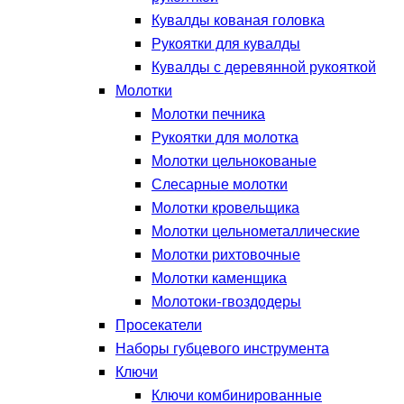
Кувалды кованая головка
Рукоятки для кувалды
Кувалды с деревянной рукояткой
Молотки
Молотки печника
Рукоятки для молотка
Молотки цельнокованые
Слесарные молотки
Молотки кровельщика
Молотки цельнометаллические
Молотки рихтовочные
Молотки каменщика
Молотоки-гвоздодеры
Просекатели
Наборы губцевого инструмента
Ключи
Ключи комбинированные