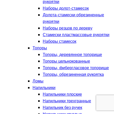
рукоятки
Наборы долот-стамесок
Долота-стамески обрезиненные
рукоятки
Наборы резцов по дереву
Стамески пластмассовые рукоятки
Наборы стамесок
Топоры
Топоры, деревянное топорище
Топоры цельнокованные
Топоры, фибергласовое топорище
Топоры, обрезиненная рукоятка
Ломы
Напильники
Напильники плоские
Напильники трехгранные
Напильник без ручек