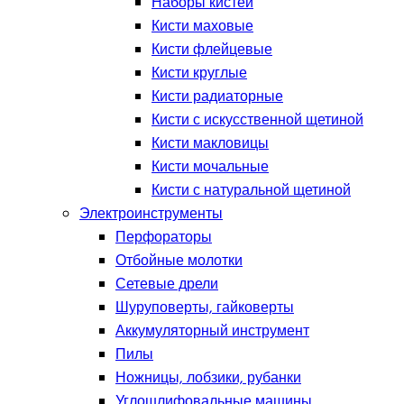
Наборы кистей
Кисти маховые
Кисти флейцевые
Кисти круглые
Кисти радиаторные
Кисти с искусственной щетиной
Кисти макловицы
Кисти мочальные
Кисти с натуральной щетиной
Электроинструменты
Перфораторы
Отбойные молотки
Сетевые дрели
Шуруповерты, гайковерты
Аккумуляторный инструмент
Пилы
Ножницы, лобзики, рубанки
Углошлифовальные машины