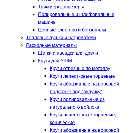
Триммеры, фрезеры
Полировальные и шлифовальные
машины
Цепные электоро и бензопилы
Тепловые пушки и нагреватели
Расходные материалы
Щетки и насадки для дрели
Круги для УШМ
Круги отрезные по металлу
Круги лепестковые торцевые
Круги абразивные на ворсовой
подложке под "липучку"
Круги полировальные из
натурального войлока
Круги лепестковые торцевые,
конические
Круги абразивные на ворсовой