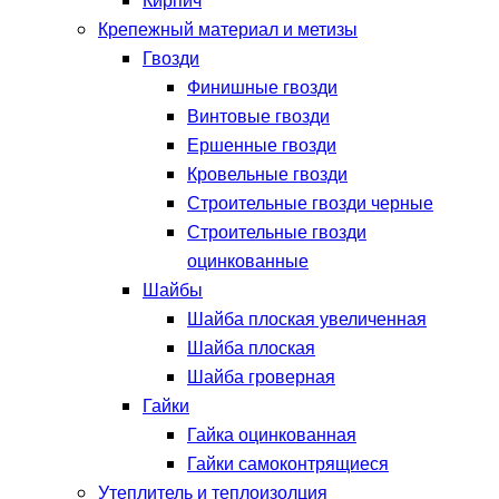
Кирпич
Крепежный материал и метизы
Гвозди
Финишные гвозди
Винтовые гвозди
Ершенные гвозди
Кровельные гвозди
Строительные гвозди черные
Строительные гвозди
оцинкованные
Шайбы
Шайба плоская увеличенная
Шайба плоская
Шайба гроверная
Гайки
Гайка оцинкованная
Гайки самоконтрящиеся
Утеплитель и теплоизолция