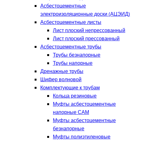
Асбестоцементные
электроизоляционные доски (АЦЭИД)
Асбестоцементные листы
Лист плоский непрессованный
Лист плоский прессованный
Асбестоцементные трубы
Трубы безнапорные
Трубы напорные
Дренажные трубы
Шифер волновой
Комплектующие к трубам
Кольца резиновые
Муфты асбестоцементные
напорные САМ
Муфты асбестоцементные
безнапорные
Муфты полиэтиленовые