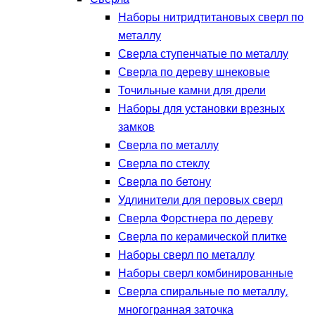
Наборы нитридтитановых сверл по
металлу
Сверла ступенчатые по металлу
Сверла по дереву шнековые
Точильные камни для дрели
Наборы для установки врезных
замков
Сверла по металлу
Сверла по стеклу
Сверла по бетону
Удлинители для перовых сверл
Сверла Форстнера по дереву
Сверла по керамической плитке
Наборы сверл по металлу
Наборы сверл комбинированные
Сверла спиральные по металлу,
многогранная заточка