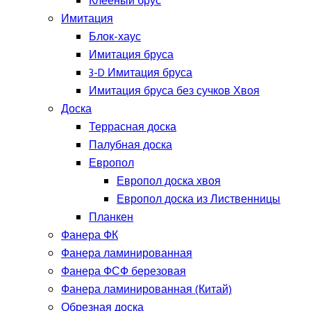
Клееный брус
Имитация
Блок-хаус
Имитация бруса
3-D Имитация бруса
Имитация бруса без сучков Хвоя
Доска
Террасная доска
Палубная доска
Европол
Европол доска хвоя
Европол доска из Лиственницы
Планкен
Фанера ФК
Фанера ламинированная
Фанера ФСФ березовая
Фанера ламинированная (Китай)
Обрезная доска