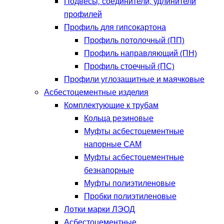
Подвесы, соединители, удлинители
профилей
Профиль для гипсокартона
Профиль потолочный (ПП)
Профиль направляющий (ПН)
Профиль стоечный (ПС)
Профили углозащитные и маячковые
Асбестоцементные изделия
Комплектующие к трубам
Кольца резиновые
Муфты асбестоцементные
напорные САМ
Муфты асбестоцементные
безнапорные
Муфты полиэтиленовые
Пробки полиэтиленовые
Лотки марки ЛЭОД
Асбестоцементные