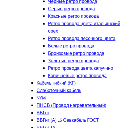
Черные ретро провода
Серые ретро провода
Красные ретро провода
Ретро провода цвета итальянский
орех
Ретро провода песочного цвета
Белые ретро провода
Бронзовые ретро провода
Золотые ретро провода
Ретро провода цвета капучино
Коричневые ретро провода
Кабель гибкий (КГ)
Слаботочный кабель
NYM
ПНСВ (Провод нагревательный)
ВВГнг
ВВГнг (А) LS Севкабель ГОСТ
ВВГнг-LS