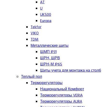
AT
U
UK500
Europa
Tekfor
VIKO
TDM
Металлические щиты
ЩМП IP31
ЩРН, ЩРВ
ЩРН-М IP65
Щиты учета для монтажа на столб
Теплый пол
Терморегуляторы
Национальный Комфорт
Терморегуляторы VERIA
Терморегуляторы AURA