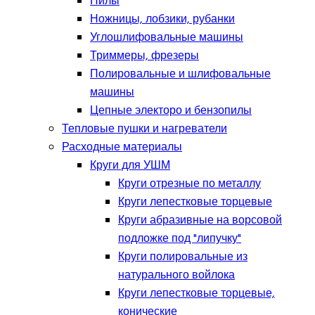
Пилы
Ножницы, лобзики, рубанки
Углошлифовальные машины
Триммеры, фрезеры
Полировальные и шлифовальные
машины
Цепные электоро и бензопилы
Тепловые пушки и нагреватели
Расходные материалы
Круги для УШМ
Круги отрезные по металлу
Круги лепестковые торцевые
Круги абразивные на ворсовой
подложке под "липучку"
Круги полировальные из
натурального войлока
Круги лепестковые торцевые,
конические