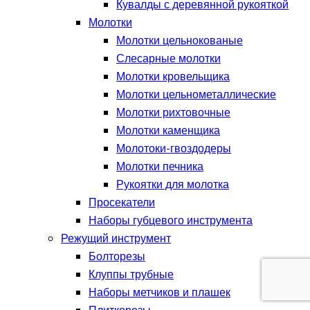
Кувалды с деревянной рукояткой
Молотки
Молотки цельнокованые
Слесарные молотки
Молотки кровельщика
Молотки цельнометаллические
Молотки рихтовочные
Молотки каменщика
Молотоки-гвоздодеры
Молотки печника
Рукоятки для молотка
Просекатели
Наборы губцевого инструмента
Режущий инструмент
Болторезы
Клуппы трубные
Наборы метчиков и плашек