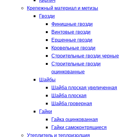
Кирпич
Крепежный материал и метизы
Гвозди
Финишные гвозди
Винтовые гвозди
Ершенные гвозди
Кровельные гвозди
Строительные гвозди черные
Строительные гвозди
оцинкованные
Шайбы
Шайба плоская увеличенная
Шайба плоская
Шайба гроверная
Гайки
Гайка оцинкованная
Гайки самоконтрящиеся
Утеплитель и теплоизолция