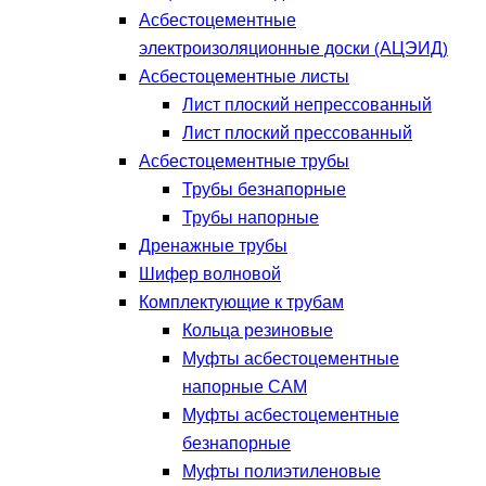
Асбестоцементные
электроизоляционные доски (АЦЭИД)
Асбестоцементные листы
Лист плоский непрессованный
Лист плоский прессованный
Асбестоцементные трубы
Трубы безнапорные
Трубы напорные
Дренажные трубы
Шифер волновой
Комплектующие к трубам
Кольца резиновые
Муфты асбестоцементные
напорные САМ
Муфты асбестоцементные
безнапорные
Муфты полиэтиленовые