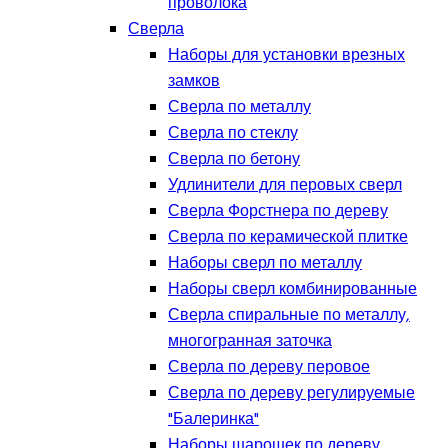
проволока
Сверла
Наборы для установки врезных
замков
Сверла по металлу
Сверла по стеклу
Сверла по бетону
Удлинители для перовых сверл
Сверла Форстнера по дереву
Сверла по керамической плитке
Наборы сверл по металлу
Наборы сверл комбинированные
Сверла спиральные по металлу,
многогранная заточка
Сверла по дереву перовое
Сверла по дереву регулируемые
"Балеринка"
Наборы шарошек по дереву